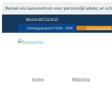
Bezoek ons kanocentrum voor persoonlijk advies, en sch
Bel ons:
0477 52 04 25
Vandaag geopend 10:00 - 18:00
WINKELMANDJE
Home
Webshop
Toerkajaks
Toer-zeekajaks
Canadese Kano's
2 pers. toerkajaks
Sit on top kajaks