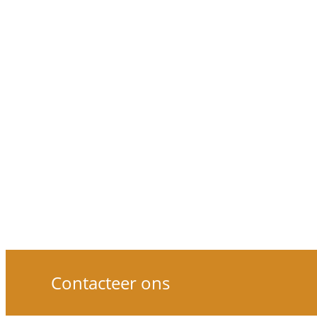
Viskajaks
Wildwater kajaks
Polo kajaks
Surfski's
Wedstrijd-Fitnesskajaks
Opblaasbare kajaks-kano
Vouwkajaks-kano's
SUP Boards
Rafts/packrafts
Roei-motorbootjes
Peddels
Toebehoren-kledij
Cadeaubonnen
Kanotrailers
Contacteer ons